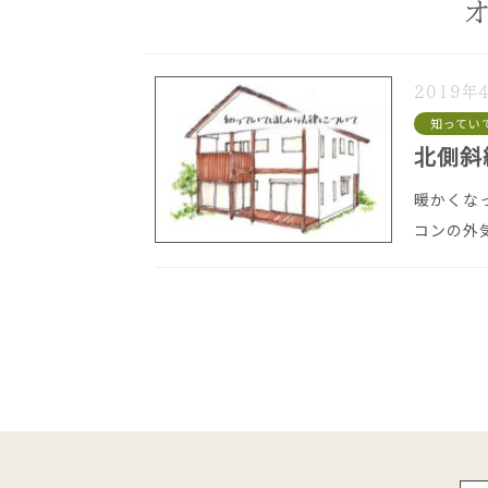
2019年
知ってい
北側斜
暖かくなっ
コンの外