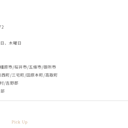
72
水曜日、木曜日
橿原市/桜井市/五條市/御所市
川西町/三宅町/田原本町/高取町
村/吉野郡
西部
Pick Up