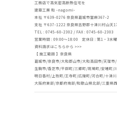
工務店で高気密高断熱住宅を
建築工房 和 -nagomi-
本社 〒639-0276 奈良県葛城市當麻367-2
支社 〒637-1222 奈良県吉野郡十津川村山天1
TEL : 0745-60-2302 / FAX : 0745-60-2303
営業時間 : 09:00～18:00 定休日 : 第1・3
資料請求はこちらから >>>
【 施工範囲 】奈良県
葛城市/奈良市/大和郡山市/大和高田市/天理市/
生駒市/香芝市/平群町/三郷町/斑鳩町/安堵町/
明日香村/上牧町/王寺町/広陵町/河合町/十津川
大阪府東部/京都府南部/和歌山県北部/三重県