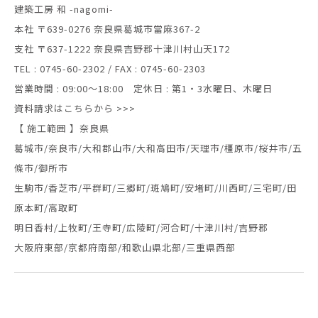
建築工房 和 -nagomi-
本社 〒639-0276 奈良県葛城市當麻367-2
支社 〒637-1222 奈良県吉野郡十津川村山天172
TEL : 0745-60-2302 / FAX : 0745-60-2303
営業時間 : 09:00～18:00 定休日 : 第1・3水曜日、木曜日
資料請求はこちらから >>>
【 施工範囲 】奈良県
葛城市/奈良市/大和郡山市/大和高田市/天理市/橿原市/桜井市/五
條市/御所市
生駒市/香芝市/平群町/三郷町/斑鳩町/安堵町/川西町/三宅町/田
原本町/高取町
明日香村/上牧町/王寺町/広陵町/河合町/十津川村/吉野郡
大阪府東部/京都府南部/和歌山県北部/三重県西部