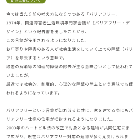
断熱気密について
今では当たり前の考え方になりつつある「バリアフリー」
1974年、国連障害者生活環境専門家会議が《バリアフリー・デ
ザイン》という報告書を出したことから、
この言葉が使用されるようになりました。
お年寄りや障害のある人が社会生活をしていく上での障壁（バリ
ア）を除去するという意味で，
段差の解消等の物理的障壁の除去が主な意味合いとして使われて
いましたが，
最近では社会的，制度的，心理的な障壁の除去という意味でも使
われるようになっています。
バリアフリーという言葉が知れ渡ると共に、家を建てる際にもバ
リアフリー仕様の住宅が検討されるようになりました。
2003年のハートビル法の改正で対象となる建物が共同住宅にま
で広がり、現在はバリアフリー対応の建物が多く見受けられま