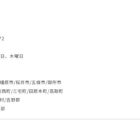
72
水曜日、木曜日
橿原市/桜井市/五條市/御所市
川西町/三宅町/田原本町/高取町
村/吉野郡
西部