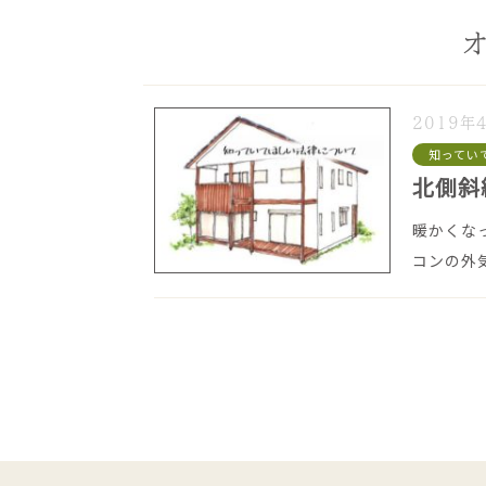
2019年
知ってい
北側斜
暖かくなっ
コンの外