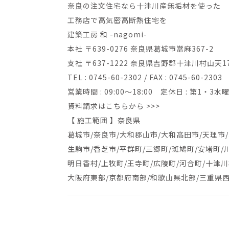
奈良の注文住宅なら十津川産無垢材を使った
工務店で高気密高断熱住宅を
建築工房 和 -nagomi-
本社 〒639-0276 奈良県葛城市當麻367-2
支社 〒637-1222 奈良県吉野郡十津川村山天1
TEL : 0745-60-2302 / FAX : 0745-60-2303
営業時間 : 09:00～18:00 定休日 : 第1・3
資料請求はこちらから >>>
【 施工範囲 】奈良県
葛城市/奈良市/大和郡山市/大和高田市/天理市/
生駒市/香芝市/平群町/三郷町/斑鳩町/安堵町/
明日香村/上牧町/王寺町/広陵町/河合町/十津川
大阪府東部/京都府南部/和歌山県北部/三重県