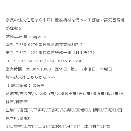
奈良の注文住宅なら十津川産無垢材を使った
工務店で高気密高断
熱住宅を
建築工房 和 -nagomi-
本社 〒639-0276 奈良県葛城市當麻367-2
支社 〒637-1222 奈良県吉野郡十津川村山天172
TEL : 0745-60-2302 / FAX : 0745-60-2303
営業時間 : 09:00～18:00 定休日 : 第1・3水曜日、木曜日
資料請求はこちらから >>>
【 施工範囲 】奈良県
葛城市/奈良市/大和郡山市/大和高田市/天理市/橿原市/桜井市/五
條市/御所市
生駒市/香芝市/平群町/三郷町/斑鳩町/安堵町/川西町/三宅町/田
原本町/高取町
明日香村/上牧町/王寺町/広陵町/河合町/十津川村/吉野郡