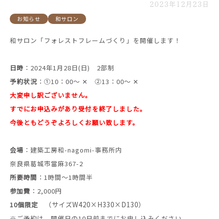
2023年12月23日
お知らせ
和サロン
和サロン「フォレストフレームづくり」を開催します！
日時
：2024年1月28日(日) 2部制
予約状況
：①10：00～ ✕ ②13：00～ ✕
大変申し訳ございません。
すでにお申込みがあり受付を終了しました。
今後ともどうぞよろしくお願い致します。
会場
：建築工房和-nagomi-事務所内
奈良県葛城市當麻367-2
所要時間
：1時間～1時間半
参加費
：2,000円
10個限定
（サイズW420×H330×D130）
※ご予約は、開催日の10日前までにお申し込みください。