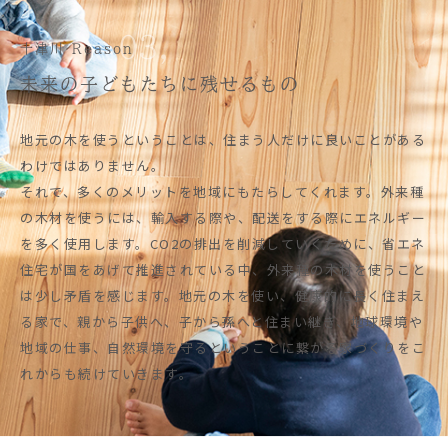
03,
十津川 Reason
未来の子どもたちに残せるもの
地元の木を使うということは、住まう人だけに良いことがある
わけではありません。
それで、多くのメリットを地域にもたらしてくれます。外来種
の木材を使うには、輸入する際や、配送をする際にエネルギー
を多く使用します。CO2の排出を削減していくために、省エネ
住宅が国をあげて推進されている中、外来種の木材を使うこと
は少し矛盾を感じます。地元の木を使い、健康的に長く住まえ
る家で、親から子供へ、子から孫へと住まい継ぎ、地球環境や
地域の仕事、自然環境を守るということに繋がる家づくりをこ
れからも続けていきます。