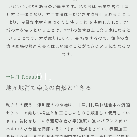
いという現状もあるのが事実です。私たちは 林業を営む十津
川村と一体となり、仲介業者は一切介さず直接仕入れることに
より、良質な木材を家づくりに使うこと を実現しました。地
域の木を使うということは、地域の気候風土に合う家になると
いうことです。木が腐りにくく、長 持ちするので、住宅の寿
命や家族の資産を長く住まい継ぐことができるようにもなるの
です。
01,
十津川 Reason
地産地消で奈良の自然と生きる
私たちの使う十津川産の杉や檜は、十津川村森林組合木材流通
センターで厳しい検査と加工をしたものを厳選して使用してい
ます。製材をしてから適切な含水率(強度が強いバランスまで
木の中の水分量を調節すること)まで乾燥をさせて、表面加工
を終えたら、強度や含水率の検査を行います。そして、品質基