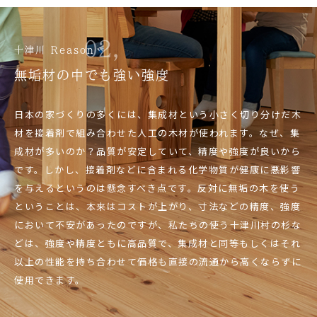
02,
十津川 Reason
無垢材の中でも強い強度
日本の家づくりの多くには、集成材という小さく切り分けだ木
材を接着剤で組み合わせた人工の木材が使われます。なぜ、集
成材が多いのか？品質が安定していて、精度や強度が良いから
です。しかし、接着剤などに含まれる化学物質が健康に悪影響
を与えるというのは懸念すべき点です。反対に無垢の木を使う
ということは、本来はコストが上がり、寸法などの精度、強度
において不安があったのですが、私たちの使う十津川村の杉な
どは、強度や精度ともに高品質で、集成材と同等もしくはそれ
以上の性能を持ち合わせて価格も直接の流通から高くならずに
使用できます。