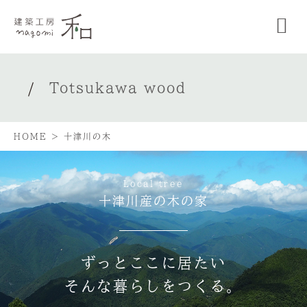
Totsukawa wood
HOME
>
十津川の木
Local tree
十津川産の木の家
ずっとここに居たい
そんな暮らしをつくる。