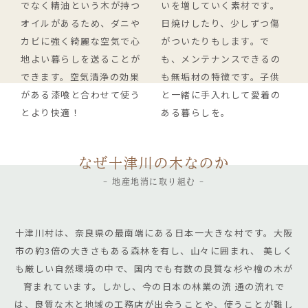
でなく精油という木が持つ
いを増していく素材です。
オイルがあるため、ダニや
日焼けしたり、少しずつ傷
カビに強く綺麗な空気で心
がついたりもします。で
地よい暮らしを送ることが
も、メンテナンスできるの
できます。空気清浄の効果
も無垢材の特徴です。子供
がある漆喰と合わせて使う
と一緒に手入れして愛着の
とより快適！
ある暮らしを。
なぜ十津川の木なのか
- 地産地消に取り組む -
十津川村は、奈良県の最南端にある日本一大きな村です。大阪
市の約3倍の大きさもある森林を有し、山々に囲まれ、 美しく
も厳しい自然環境の中で、国内でも有数の良質な杉や檜の木が
育まれています。しかし、今の日本の林業の流 通の流れで
は、良質な木と地域の工務店が出会うことや、使うことが難し